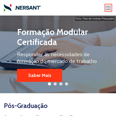
Foto:
Foto de Andrea Piacquadio
Foto:
Sora Shimazaki
Formação Modular
Sucessão em
Sucessão em
Adesão NERSANT
Certificada
Empresas Familiares
Empresas Familiares
Torne-se nosso associado
Responder às necessidades de
Pós-Graduação
Pós-Graduação
formação do mercado de trabalho
Saber Mais
Saber Mais
Saber Mais
Saber Mais
Pós-Graduação