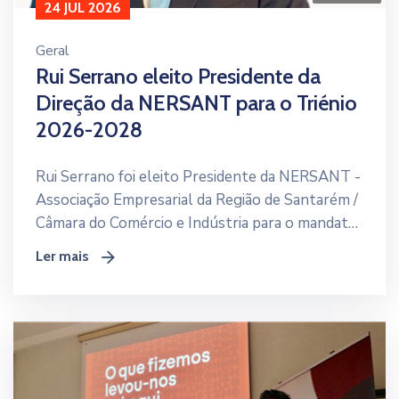
24 JUL 2026
Geral
Rui Serrano eleito Presidente da
Direção da NERSANT para o Triénio
2026-2028
Rui Serrano foi eleito Presidente da NERSANT -
Associação Empresarial da Região de Santarém /
Câmara do Comércio e Indústria para o mandato
2026-2028. Concluído o processo eleitoral para
Ler mais
icon
os Órgãos Sociais da Associação, os associados
renovaram a sua confiança na equipa diretiva,
dando início a um novo ciclo de governação que
terá efeitos a partir de 24 de julho de 2026. Esta
eleição representa a continuidade de um projeto
assente na proximidade às empresas, na