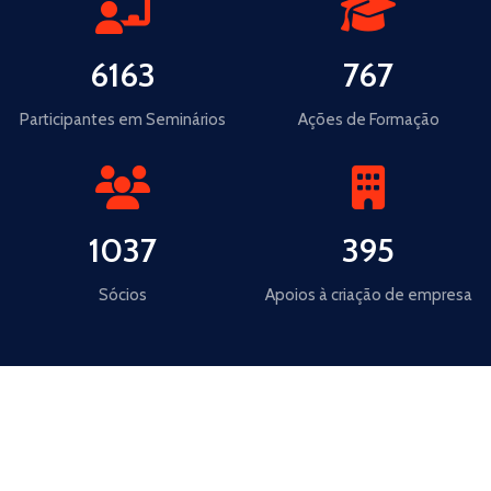
Adesão NERSANT
Certificada
Familiares
Familiares
6163
767
Torne-se nosso associado
Responder às necessidades de formação do
Pós-Graduação
Pós-Graduação
mercado de trabalho
Participantes em Seminários
Ações de Formação
Saber Mais
Saber Mais
Saber Mais
Saber Mais
1037
395
Sócios
Apoios à criação de empresa