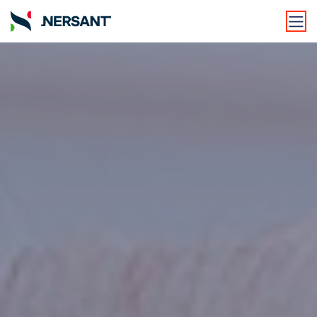
Foto:
Foto de Andrea Piacquadio
Foto:
Sora Shimazaki