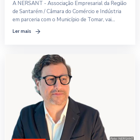
A NERSANT - Associação Empresarial da Região
de Santarém / Câmara do Comércio e Indústria
em parceria com o Município de Tomar, vai
promover no próximo dia 6 de agosto pelas
Ler mais
icon
16h00, no Salão Nobre dos Paços do Concelho
(Tomar), uma sessão de esclarecimento gratuita
dedicada ao Sistema de Incentivos à
Competitividade Empresarial (SICE) - Inovação
Produtiva, instrumento de apoio integrado no
Portugal 2030.
Foto:
NERSANT