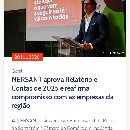
valorização do tecido empresarial e no reforço
do papel da NERSANT enquanto agente
impulsionador do desenvolvimento económico
do Ribatejo.
Foto:
NERSANT
20 JUL 2026
Geral
NERSANT aprova Relatório e
Contas de 2025 e reafirma
compromisso com as empresas da
região
A NERSANT - Associação Empresarial da Região
de Santarém / Câmara de Comércio e Indústria,