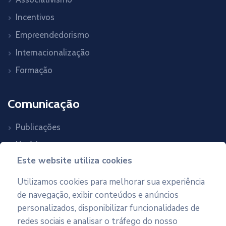
Incentivos
Empreendedorismo
Internacionalização
Formação
Comunicação
Publicações
Notícias
Este website utiliza cookies
Agenda
Contactos
Utilizamos cookies para melhorar sua experiência
de navegação, exibir conteúdos e anúncios
personalizados, disponibilizar funcionalidades de
Newsletter
redes sociais e analisar o tráfego do nosso